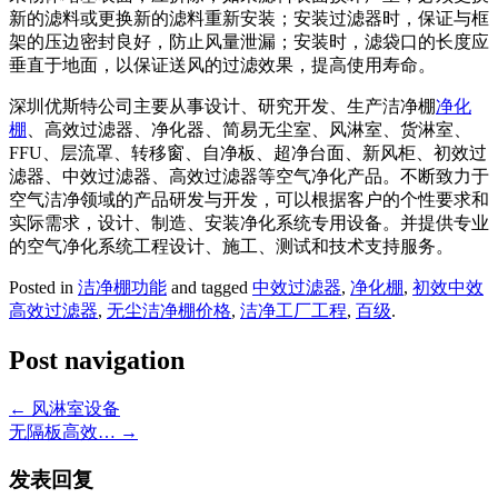
新的滤料或更换新的滤料重新安装；安装过滤器时，保证与框
架的压边密封良好，防止风量泄漏；安装时，滤袋口的长度应
垂直于地面，以保证送风的过滤效果，提高使用寿命。
深圳优斯特公司主要从事设计、研究开发、生产洁净棚
净化
棚
、高效过滤器、净化器、简易无尘室、风淋室、货淋室、
FFU、层流罩、转移窗、自净板、超净台面、新风柜、初效过
滤器、中效过滤器、高效过滤器等空气净化产品。不断致力于
空气洁净领域的产品研发与开发，可以根据客户的个性要求和
实际需求，设计、制造、安装净化系统专用设备。并提供专业
的空气净化系统工程设计、施工、测试和技术支持服务。
Posted in
洁净棚功能
and tagged
中效过滤器
,
净化棚
,
初效中效
高效过滤器
,
无尘洁净棚价格
,
洁净工厂工程
,
百级
.
Post navigation
←
风淋室设备
无隔板高效…
→
发表回复