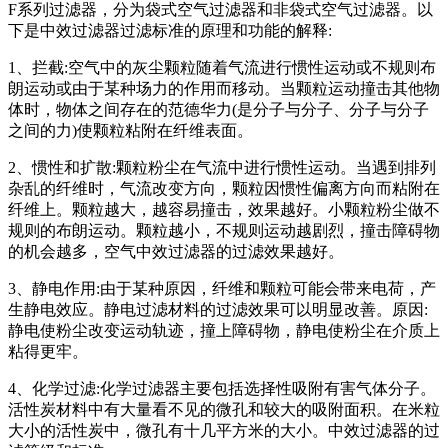
F系列过滤器，分为袋式空气过滤器和非袋式空气过滤器。以
下是中效过滤器过滤标准的原理和功能的解释:
1、拦截:空气中的灰尘颗粒随着气流进行惯性运动或不规则布
朗运动或由于某种场力的作用而移动。当颗粒运动撞击其他物
体时，物体之间存在的范德华力(是分子与分子、分子与分子
之间的力)使颗粒粘附在纤维表面。
2、惯性和扩散:颗粒粉尘在气流中进行惯性运动。当遇到排列
杂乱的纤维时，气流改变方向，颗粒因惯性偏离方向而粘附在
纤维上。颗粒越大，越容易撞击，效果越好。小颗粒粉尘做不
规则的布朗运动。颗粒越小，不规则运动越剧烈，撞击障碍物
的机会越多，空气中效过滤器的过滤效果越好。
3、静电作用:由于某种原因，纤维和颗粒可能会带来电荷，产
生静电效应。静电过滤材料的过滤效果可以明显改善。原因:
静电使粉尘改变运动轨迹，撞上障碍物，静电使粉尘在介质上
粘得更牢。
4、化学过滤:化学过滤器主要包括选择性吸附有害气体分子。
活性炭材料中有大量看不见的微孔和较大的吸附面积。在米粒
大小的活性炭中，微孔有十几平方米的大小。中效过滤器的过