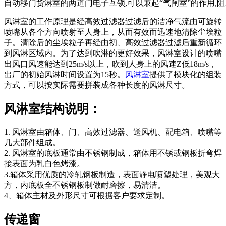
自动移门货淋室的两道门电子互锁,可以兼起“气闸室”的作用
风淋室的工作原理是经高效过滤器过滤后的洁净气流由可旋转
喷嘴从各个方向喷射至人身上，从而有效而迅速地清除尘埃粒
子。清除后的尘埃粒子再经由初、高效过滤器过滤后重新循环
到风淋区域内。为了达到吹淋的更好效果，风淋室设计的喷嘴
出风口风速能达到25m/s以上，吹到人身上的风速Z低18m/s，
出厂的初始风淋时间设置为15秒。
风淋室
提供了模块化的组装
方式，可以按实际需要拼装成各种长度的风淋尺寸。
风淋室结构说明：
1. 风淋室由箱体、门、高效过滤器、送风机、配电箱、喷嘴等
几大部件组成。
2. 风淋室的底板通常由不锈钢制成，箱体用不锈或钢板折弯焊
接表面为乳白色烤漆。
3.箱体采用优质的冷轧钢板制造，表面静电喷塑处理，美观大
方，内底板全不锈钢板制做耐磨擦，易清洁。
4、箱体主材及外形尺寸可根据客户要求定制。
传递窗