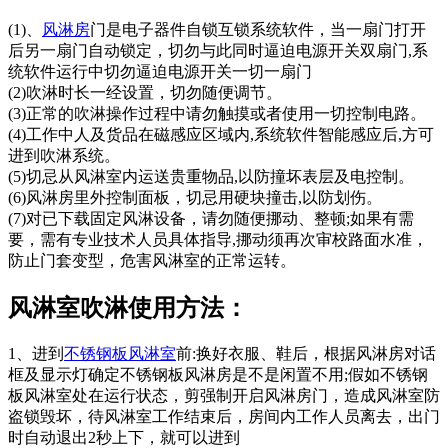
(1)、
风淋房
门是电子器件自锁互锁系统软件，当一扇门打开
后另一扇门自动锁定，切勿与此同时逼迫电源开关双扇门,系
统软件运行中切勿逼迫电源开关一切一扇门
(2)吹淋时长一经设置，切勿随便调节。
(3)正常的吹淋操作过程中请勿触摸或者使用一切控制电路。
(4)工作中人及货品在磁感应区域内,系统软件智能感应后,方可
进到吹淋系统。
(5)切忌从风淋室内运送贵重物品,以防撞坏表层及电控制。
(6)风淋房里外控制面板，切忌用硬块撞击,以防划伤。
(7)对已下载固定风淋设备，请勿随便挪动、整顿;如果有需
要，需有专业技术人员具体指导,挪动须再次审校路面水准，
防止门套变型，危害风淋室的正常运转。
风淋室吹淋使用方法：
1、进到
不锈钢板风淋室
前:换好衣服、鞋后，根据风淋房对话
框及显示灯确定不锈钢板风淋房是不是闲置不用;假如不锈钢
板风淋室处在运行状态，剪强制开启风淋房门，造成风淋室防
盗锁毁坏，待风淋室工作结束后，房间内工作人员离去，出门
时自动退出2秒上下，就可以进到