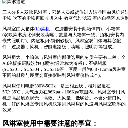
三人or多人双吹风淋室，它是人员或货位进入洁净区由风机通
尘埃,吹下的尘埃再回收进入中 效空气过滤器,室内自循环以达
风淋室由大箱体(
ffu风机
、过滤器安装于此箱体内)、小箱体
(双吹风淋房此侧安装喷嘴，数量与大箱体一致、顶板(安装内
嵌式照明灯)、内底板(不锈钢砂板)、风淋室双门体与其它配
件：过滤器，风机，智能电路板，喷嘴，照明灯等组成。
风淋房大、小箱体与风淋室内部供选用的材质主要有二种：全
A3冷板多层酸洗静电喷涂(通常称为冷板)，不锈钢板
(SUS201，SUS304，SUS316等，厚度一般为0.8~1.5mm风淋室
不同的材质与厚度会直接影响到风淋室价格成本)。
风淋房使用电源380V-50Hz，是三相五线，相对温度在
5℃~35℃，大气压力在86Kpa～106Kpa范围内。风淋室专用风
机是高品质双涡壳、高效、大风量、低噪音。不含外进口风
机，好的风淋室专用风机决定到风淋房的风速与风淋室吹淋的
效果。
风淋室使用中需要注意的事宜：