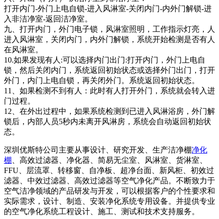
打开内门-外门上电自锁-进入风淋室-关闭内门-内外门解锁-进
入非洁净室-返回洁净室。
九、打开内门，外门电子锁，风淋室照明，工作指示灯亮，人
进入风淋室，关闭内门，内外门解锁，系统开始检测是否有人
在风淋室。
10.如果发现有人:可以选择内门出门:打开内门，外门上电自
锁，然后关闭内门，系统返回初始状态或选择外门出门，打开
外门，内门上电自锁，再关闭外门。系统返回初始状态。
11、如果检测不到有人：此时有人打开外门，系统就会转入进
门过程。
12、在外出过程中，如果系统检测到已进入风淋浴房，外门解
锁后，内部人员5秒内未离开风淋房，系统会自动返回初始状
态。
深圳优斯特公司主要从事设计、研究开发、生产洁净棚
净化
棚
、高效过滤器、净化器、简易无尘室、风淋室、货淋室、
FFU、层流罩、转移窗、自净板、超净台面、新风柜、初效过
滤器、中效过滤器、高效过滤器等空气净化产品。不断致力于
空气洁净领域的产品研发与开发，可以根据客户的个性要求和
实际需求，设计、制造、安装净化系统专用设备。并提供专业
的空气净化系统工程设计、施工、测试和技术支持服务。