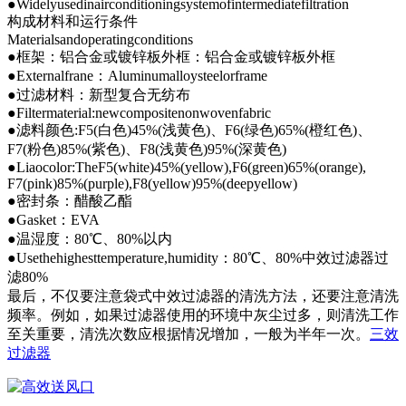
●Widelyusedinairconditioningsystemofintermediatefiltration
构成材料和运行条件
Materialsandoperatingconditions
●框架：铝合金或镀锌板外框：铝合金或镀锌板外框
●Externalfrane：Aluminumalloysteelorframe
●过滤材料：新型复合无纺布
●Filtermaterial:newcompositenonwovenfabric
●滤料颜色:F5(白色)45%(浅黄色)、F6(绿色)65%(橙红色)、
F7(粉色)85%(紫色)、F8(浅黄色)95%(深黄色)
●Liaocolor:TheF5(white)45%(yellow),F6(green)65%(orange),
F7(pink)85%(purple),F8(yellow)95%(deepyellow)
●密封条：醋酸乙酯
●Gasket：EVA
●温湿度：80℃、80%以内
●Usethehighesttemperature,humidity：80℃、80%中效过滤器过
滤80%
最后，不仅要注意袋式中效过滤器的清洗方法，还要注意清洗
频率。例如，如果过滤器使用的环境中灰尘过多，则清洗工作
至关重要，清洗次数应根据情况增加，一般为半年一次。
三效
过滤器