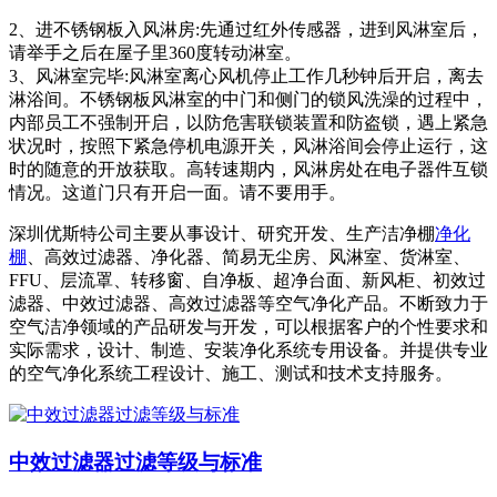
2、进不锈钢板入风淋房:先通过红外传感器，进到风淋室后，
请举手之后在屋子里360度转动淋室。
3、风淋室完毕:风淋室离心风机停止工作几秒钟后开启，离去
淋浴间。不锈钢板风淋室的中门和侧门的锁风洗澡的过程中，
内部员工不强制开启，以防危害联锁装置和防盗锁，遇上紧急
状况时，按照下紧急停机电源开关，风淋浴间会停止运行，这
时的随意的开放获取。高转速期内，风淋房处在电子器件互锁
情况。这道门只有开启一面。请不要用手。
深圳优斯特公司主要从事设计、研究开发、生产洁净棚
净化
棚
、高效过滤器、净化器、简易无尘房、风淋室、货淋室、
FFU、层流罩、转移窗、自净板、超净台面、新风柜、初效过
滤器、中效过滤器、高效过滤器等空气净化产品。不断致力于
空气洁净领域的产品研发与开发，可以根据客户的个性要求和
实际需求，设计、制造、安装净化系统专用设备。并提供专业
的空气净化系统工程设计、施工、测试和技术支持服务。
中效过滤器过滤等级与标准