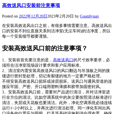
高效送风口安装前注意事项
Posted on
2022年12月20日
2023年2月20日
by
Guanliyuan
在安装高效送风出口之前，有很多事情需要注意。高效送风出
口的安装不到位直接关系到洁净室(无尘车间)的洁净度，所以
每一个安装细节都要谨慎。
安装高效送风口前的注意事项？
1、安装前首先要注意的是，
高效送风口
的尺寸效率要求，必
须符合洁净室现场设计要求和客户应用标准。
2、清洁室内需安装高效送风口的风口翻边与吊顶板之间的接
缝进行密封垫处理，切记有裂缝的地方一定要严格处理。
不得安装高效送风口损坏或涂层损坏。送风口与通风管道的连
接应牢固、严密。开口端用塑料薄膜和胶带加固密封风。
3、安装高效送风口前，需要对产品进行清洁，并对洁净室进
行全方位的清洁。比如空调系统中的灰尘要按照清洁标准进行
清洁，夹层或天花板也要清洁。此外，净化空调系统必须连续
运行1~2小时以上，并再次进行清洁处理。同一净化车间出风
口设备的位置应与照明、灯具等基础设施和谐合理布置，确保