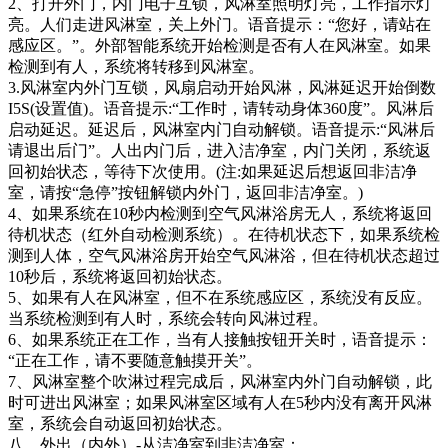
2、打开外门，内门电子互锁，风淋室照明灯亮，工作指示灯
亮。人们走进风淋室，关上外门。语音提示：“您好，请站在
感应区。”。外部智能系统开始检测是否有人在风淋室。如果
检测到有人，系统将转移到风淋室。
3.风淋室内外门互锁，风扇启动开始风淋，风淋延迟开始倒数
I5S(设置值)。语音提示:“工作时，请转动身体360度”。风淋后
启动延迟。延迟后，风淋室内门自动解锁。语音提示:“风淋后
请退出后门”。人出内门后，进入洁净室，内门关闭，系统返
回初始状态，等待下次使用。(注:如果延迟后想返回非洁净
室，请按“急停”按钮解锁内外门，返回非洁净室。)
4、如果系统在10秒内检测到空气风淋浴房无人，系统将返回
待机状态（红外自动检测系统）。在待机状态下，如果系统检
测到人体，空气风淋浴房开始空气风淋浴，但在待机状态超过
10秒后，系统将返回初始状态。
5、如果有人在风淋室，但不在系统感应区，系统没有反应。
当系统检测到有人时，系统会转向风淋过程。
6、如果系统正在工作，当有人接触按钮开关时，语音提示：
“正在工作，请不要随意触摸开关”。
7、风淋室整个吹淋过程完成后，风淋室内外门自动解锁，此
时可进出风淋室；如果风淋室区域有人在5秒内没有离开风淋
室，系统会自动返回初始状态。
八、外出（内外）-从洁净室到非洁净室：