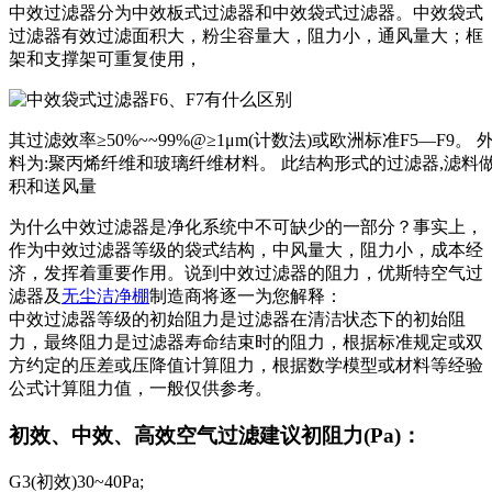
中效过滤器分为中效板式过滤器和中效袋式过滤器。中效袋式
过滤器有效过滤面积大，粉尘容量大，阻力小，通风量大；框
架和支撑架可重复使用，
其过滤效率≥50%~~99%@≥1μm(计数法)或欧洲标准F5—F9。
料为:聚丙烯纤维和玻璃纤维材料。 此结构形式的过滤器,滤料
积和送风量
为什么中效过滤器是净化系统中不可缺少的一部分？事实上，
作为中效过滤器等级的袋式结构，中风量大，阻力小，成本经
济，发挥着重要作用。说到中效过滤器的阻力，优斯特空气过
滤器及
无尘洁净棚
制造商将逐一为您解释：
中效过滤器等级的初始阻力是过滤器在清洁状态下的初始阻
力，最终阻力是过滤器寿命结束时的阻力，根据标准规定或双
方约定的压差或压降值计算阻力，根据数学模型或材料等经验
公式计算阻力值，一般仅供参考。
初效、中效、高效空气过滤建议初阻力(Pa)：
G3(初效)30~40Pa;