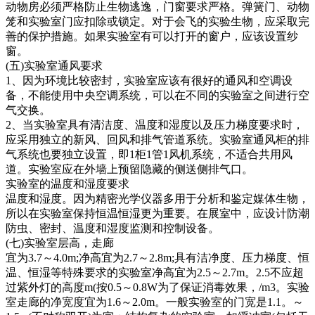
动物房必须严格防止生物逃逸，门窗要求严格。弹簧门、动物
笼和实验室门应扣除或锁定。对于会飞的实验生物，应采取完
善的保护措施。如果实验室有可以打开的窗户，应该设置纱
窗。
(五)实验室通风要求
1、因为环境比较密封，实验室应该有很好的通风和空调设
备，不能使用中央空调系统，可以在不同的实验室之间进行空
气交换。
2、当实验室具有清洁度、温度和湿度以及压力梯度要求时，
应采用独立的新风、回风和排气管道系统。实验室通风柜的排
气系统也要独立设置，即1柜1管1风机系统，不适合共用风
道。实验室应在外墙上预留隐藏的侧送侧排气口。
实验室的温度和湿度要求
温度和湿度。因为精密光学仪器多用于分析和鉴定媒体生物，
所以在实验室保持恒温恒湿更为重要。在展室中，应设计防潮
防虫、密封、温度和湿度监测和控制设备。
(七)实验室层高，走廊
宜为3.7～4.0m;净高宜为2.7～2.8m;具有洁净度、压力梯度、恒
温、恒湿等特殊要求的实验室净高宜为2.5～2.7m。2.5不应超
过紫外灯的高度m(按0.5～0.8W为了保证消毒效果，/m3。实验
室走廊的净宽度宜为1.6～2.0m。一般实验室的门宽是1.1。～