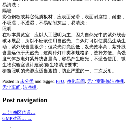
易清洗；
隔墙
彩色钢板或其它优质板材，应表面光滑，表面耐腐蚀，耐磨，
不吸湿，不透湿，不易粘附灰尘，易清洗；
照明
在标本展览室，应以人工照明为主。因为自然光中的紫外线会
破坏展品，所以不应该使用自然光。白炽灯可以使展品生动生
动，紫外线含量很少；但荧光灯亮度低，发光效率高，紫外线
含量远低于天然光，这两种灯种类和规格多，选择方便。高强
度气体放电灯紫外线含量高，容易产生眩光，不适合使用。微
生物实验室设计建设(微生物清洁要求)
橱窗照明的光源应适当遮挡，防止严重的一、二次反射。
Posted in
未分类
and tagged
FFU
,
净化车间
,
无尘室装修洁净棚
,
无尘车间
,
洁净棚
.
Post navigation
←
洁净区传递…
GMP对药…
→