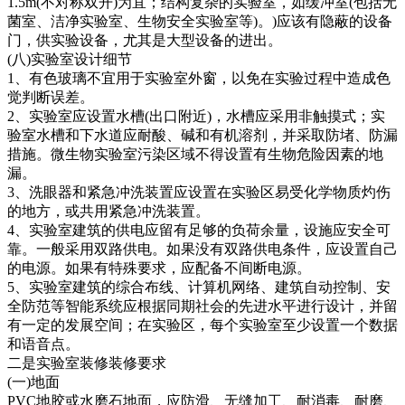
1.5m(不对称双开)为宜；结构复杂的实验室，如缓冲室(包括无
菌室、洁净实验室、生物安全实验室等)。)应该有隐蔽的设备
门，供实验设备，尤其是大型设备的进出。
(八)实验室设计细节
1、有色玻璃不宜用于实验室外窗，以免在实验过程中造成色
觉判断误差。
2、实验室应设置水槽(出口附近)，水槽应采用非触摸式；实
验室水槽和下水道应耐酸、碱和有机溶剂，并采取防堵、防漏
措施。微生物实验室污染区域不得设置有生物危险因素的地
漏。
3、洗眼器和紧急冲洗装置应设置在实验区易受化学物质灼伤
的地方，或共用紧急冲洗装置。
4、实验室建筑的供电应留有足够的负荷余量，设施应安全可
靠。一般采用双路供电。如果没有双路供电条件，应设置自己
的电源。如果有特殊要求，应配备不间断电源。
5、实验室建筑的综合布线、计算机网络、建筑自动控制、安
全防范等智能系统应根据同期社会的先进水平进行设计，并留
有一定的发展空间；在实验区，每个实验室至少设置一个数据
和语音点。
二是实验室装修装修要求
(一)地面
PVC地胶或水磨石地面，应防滑、无缝加工、耐消毒、耐磨、