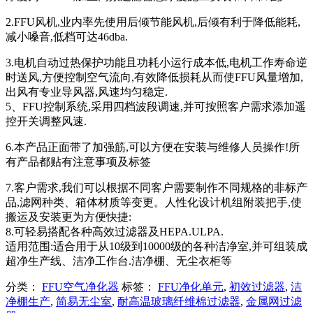
2.FFU风机,业内率先使用后倾节能风机,后倾有利于降低能耗,
减小嗓音,低档可达46dba.
3.电机自动过热保护功能且功耗小运行成本低,电机工作寿命逆
时送风,方便控制空气流向,有效降低损耗从而使FFU风量增加,
出风有专业导风器,风速均匀稳定.
5、FFU控制系统,采用四档波段调速,并可按照客户需求添加遥
控开关调整风速.
6.本产品正面带了加强筋,可以方便在安装与维修人员操作!所
有产品都贴有注意事项及标签
7.客户需求,我们可以根据不同客户需要制作不同规格的非标产
品,滤网种类、箱体材质等变更。人性化设计机组附装把手,使
搬运及安装更为方便快捷:
8.可轻易搭配各种高效过滤器及HEPA.ULPA.
适用范围:适合用于从10级到10000级的各种洁净室,并可组装成
超净生产线、洁净工作台.洁净棚、无尘衣柜等
分类：
FFU空气净化器
标签：
FFU净化单元
,
初效过滤器
,
洁
净棚生产
,
简易无尘室
,
耐高温玻璃纤维棉过滤器
,
金属网过滤