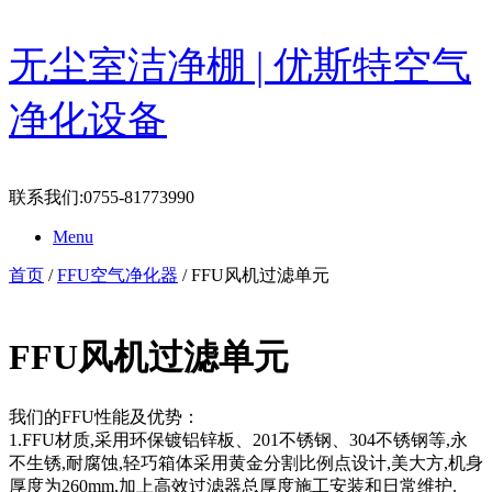
Skip
无尘室洁净棚 | 优斯特空气
to
content
净化设备
联系我们:0755-81773990
Menu
首页
/
FFU空气净化器
/ FFU风机过滤单元
FFU风机过滤单元
我们的FFU性能及优势：
1.FFU材质,采用环保镀铝锌板、201不锈钢、304不锈钢等,永
不生锈,耐腐蚀,轻巧箱体采用黄金分割比例点设计,美大方,机身
厚度为260mm,加上高效过滤器总厚度施工安装和日常维护.