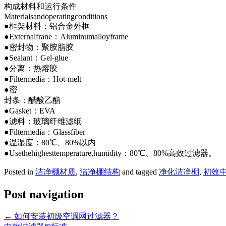
构成材料和运行条件
Materialsandoperatingconditions
●框架材料：铝合金外框
●Externalfrane：Aluminumalloyframe
●密封物：聚胺脂胶
●Sealant：Gel-glue
●分离：热熔胶
●Filtermedia：Hot-melt
●密
封条：醋酸乙酯
●Gasket：EVA
●滤料：玻璃纤维滤纸
●Filtermedia：Glassfiber
●温湿度：80℃、80%以内
●Usethehighesttemperature,humidity：80℃、80%高效过滤器。
Posted in
洁净棚材质
,
洁净棚结构
and tagged
净化洁净棚
,
初效
Post navigation
←
如何安装初级空调网过滤器？