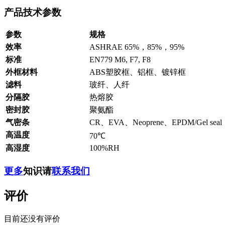
产品技术参数
参数
规格
效率
ASHRAE 65%，85%，95%
标准
EN779 M6, F7, F8
外框材料
ABS塑胶框、铝框、镀锌框
滤料
玻纤、人纤
分隔胶
热熔胶
密封胶
聚氨酯
气密条
CR、EVA、Neoprene、EPDM/Gel seal
高温度
70℃
高湿度
100%RH
更多
知识请
联系我们
评价
目前还没有评价